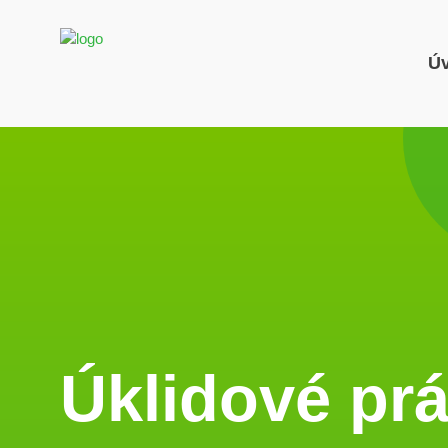
Ú
Úklidové pr