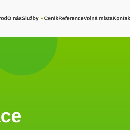
vod
O nás
Služby
Ceník
Reference
Volná místa
Kontak
áce