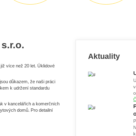
s.r.o.
Aktuality
iž více než 20 let. Úklidové
U
U
jsou důkazem, že naši práci
v
zkem k udržení standardu
o
Č
jak v kancelářích a komerčních
P
ytových domů. Pro detailní
P
N
k