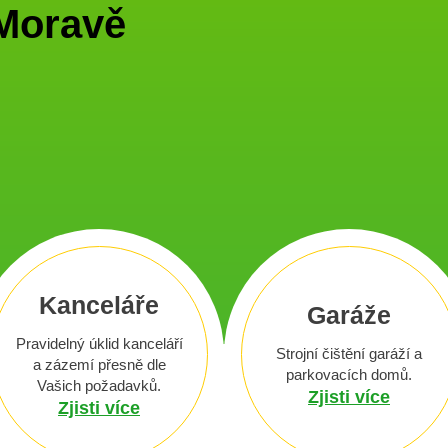
 Moravě
Kanceláře
Garáže
Pravidelný úklid kanceláří
Strojní čištění garáží a
a zázemí přesně dle
parkovacích domů.
Vašich požadavků.
Zjisti více
Zjisti více