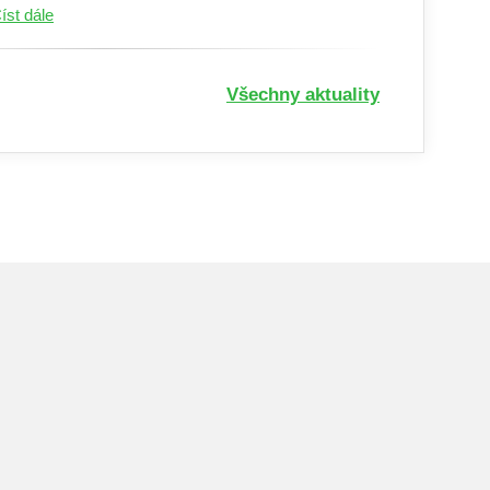
íst dále
Všechny aktuality