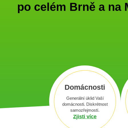
po celém Brně a na
Domácnosti
Generální úklid Vaší
domácnosti. Diskrétnost
samozřejmostí.
Zjisti více