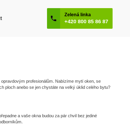
Zelená linka
t
+420 800 85 86 87
opravdovým profesionálům. Nabízíme mytí oken, se
h ploch anebo se jen chystáte na velký úklid celého bytu?
řepadne a vaše okna budou za pár chvil bez jediné
 odborníkům.