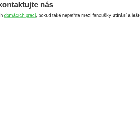
kontaktujte nás
ch
domácích prací
, pokud také nepatříte mezi fanoušky
utírání a leš