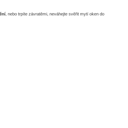
tění
, nebo trpíte závratěmi, neváhejte svěřit mytí oken do