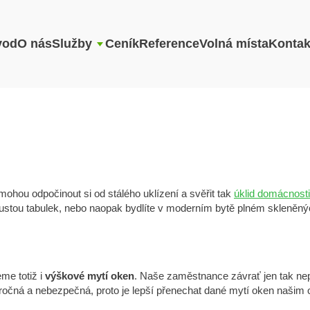
vod
O nás
Služby
Ceník
Reference
Volná místa
Kontak
mohou odpočinout si od stálého uklízení a svěřit tak
úklid domácnosti
ustou tabulek, nebo naopak bydlíte v moderním bytě plném skleněnýc
me totiž i
výškové mytí oken
. Naše zaměstnance závrať jen tak nep
ročná a nebezpečná, proto je lepší přenechat dané mytí oken našim