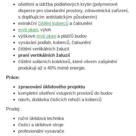
ošetření a údržba podlahových krytin (polymerové
disperze pro standardní prostory, zdravotnická zařízení,
s doplňujícím antistatickým působením)
extrakční
čištění koberců
a čalounění
mytí oken
, výloh
výškové
mytí oken
a plášťů budov
vysávání podlah, koberců, čalounění
čištění vertikálních žaluzií
praní vertikálních žaluzií
čištění solárních kolektorů, které vlivem zašpinění
produkují až o 40% méně energie.
Práce:
zpracování úklidového projektu
kompletní ošetření vstupních prostorů do budov
návrh, dodávka čistících rohoží a koberců
Prodej:
ruční úklidová technika
čistící a úklidové stroje
profesionální vysavače